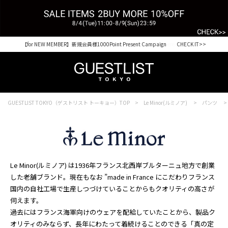
【for NEW MEMBER】新規会員様1000Point Present Campaign CHECK IT>>
Shopping from outside Japan? Visit our Global Site here. >>
GUESTLIST TOKYO（ゲストリスト トーキョー）TOP
Le Minor(ルミノア)
パンツ
Le Minor(ルミノア) は1936年フランス北西岸ブルターニュ地方で創業
した老舗ブランド。現在もなお ”made in France にこだわりフランス
国内の自社工場で生産しつづけていることからもクオリティの高さが
伺えます。
過去にはフランス海軍向けのウェアを配給していたことから、製品ク
オリティのみならず、長年にわたって着続けることのできる「真の定