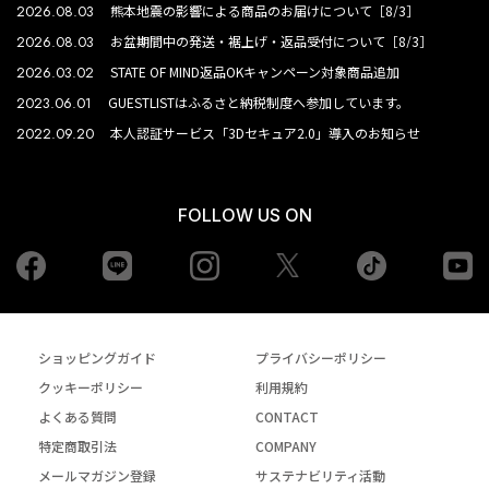
2026.08.03
熊本地震の影響による商品のお届けについて［8/3］
2026.08.03
お盆期間中の発送・裾上げ・返品受付について［8/3］
2026.03.02
STATE OF MIND返品OKキャンペーン対象商品追加
2023.06.01
GUESTLISTはふるさと納税制度へ参加しています。
2022.09.20
本人認証サービス「3Dセキュア2.0」導入のお知らせ
FOLLOW US ON
Facebook
LINE
Instagram
tiktok
yo
Twiiter
ショッピングガイド
プライバシーポリシー
クッキーポリシー
利用規約
よくある質問
CONTACT
特定商取引法
COMPANY
メールマガジン登録
サステナビリティ活動