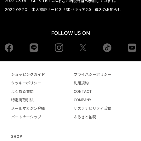
2023.06.01
GUESTLISTはふるさと納税制度へ参加しています。
2022.09.20
本人認証サービス「3Dセキュア2.0」導入のお知らせ
FOLLOW US ON
Facebook
LINE
Instagram
tiktok
yo
Twiiter
ショッピングガイド
プライバシーポリシー
クッキーポリシー
利用規約
よくある質問
CONTACT
特定商取引法
COMPANY
メールマガジン登録
サステナビリティ活動
パートナーシップ
ふるさと納税
SHOP