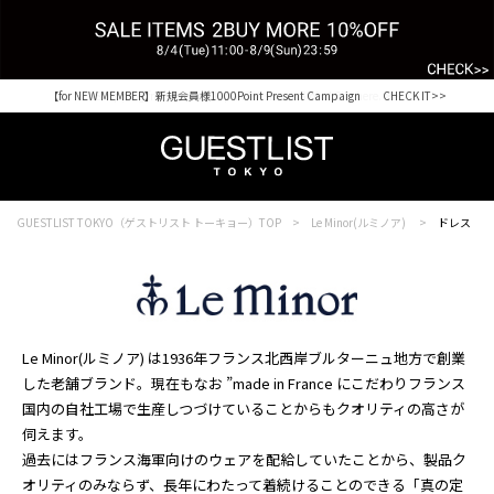
【for NEW MEMBER】新規会員様1000Point Present Campaign CHECK IT>>
Shopping from outside Japan? Visit our Global Site here. >>
GUESTLIST TOKYO（ゲストリスト トーキョー）TOP
Le Minor(ルミノア)
ドレス
Le Minor(ルミノア) は1936年フランス北西岸ブルターニュ地方で創業
した老舗ブランド。現在もなお ”made in France にこだわりフランス
国内の自社工場で生産しつづけていることからもクオリティの高さが
伺えます。
過去にはフランス海軍向けのウェアを配給していたことから、製品ク
オリティのみならず、長年にわたって着続けることのできる「真の定