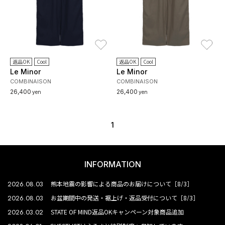
お気に入り
お
返品OK
Cool
返品OK
Cool
Le Minor
Le Minor
COMBINAISON
COMBINAISON
26,400
26,400
yen
yen
1
INFORMATION
2026.08.03
熊本地震の影響による商品のお届けについて［8/3］
2026.08.03
お盆期間中の発送・裾上げ・返品受付について［8/3］
2026.03.02
STATE OF MIND返品OKキャンペーン対象商品追加