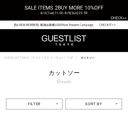
【for NEW MEMBER】新規会員様1000Point Present Campaign CHECK IT>>
GUESTLIST TOKYO（ゲストリスト トーキョー）TOP
カットソー
カットソー
0
results
FILTER
SORT BY