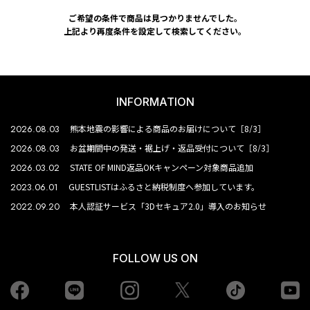
ご希望の条件で商品は見つかりませんでした。
上記より再度条件を設定して検索してください。
INFORMATION
2026.08.03
熊本地震の影響による商品のお届けについて［8/3］
2026.08.03
お盆期間中の発送・裾上げ・返品受付について［8/3］
2026.03.02
STATE OF MIND返品OKキャンペーン対象商品追加
2023.06.01
GUESTLISTはふるさと納税制度へ参加しています。
2022.09.20
本人認証サービス「3Dセキュア2.0」導入のお知らせ
FOLLOW US ON
Facebook
LINE
Instagram
tiktok
yo
Twiiter