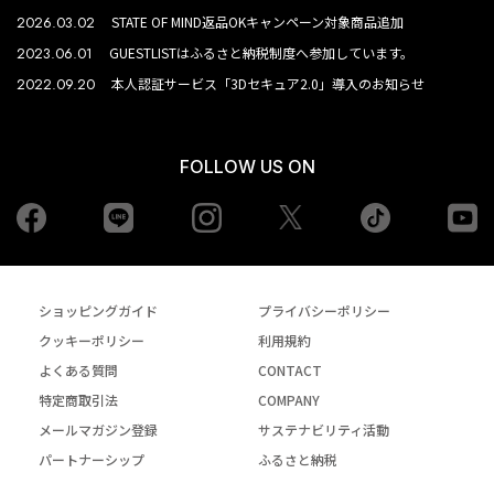
2026.03.02
STATE OF MIND返品OKキャンペーン対象商品追加
2023.06.01
GUESTLISTはふるさと納税制度へ参加しています。
2022.09.20
本人認証サービス「3Dセキュア2.0」導入のお知らせ
FOLLOW US ON
Facebook
LINE
Instagram
tiktok
yo
Twiiter
ショッピングガイド
プライバシーポリシー
クッキーポリシー
利用規約
よくある質問
CONTACT
特定商取引法
COMPANY
メールマガジン登録
サステナビリティ活動
パートナーシップ
ふるさと納税