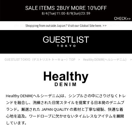
【for NEW MEMBER】新規会員様1000Point Present Campaign CHECK IT>>
Shopping from outside Japan? Visit our Global Site here. >>
GUESTLIST TOKYO（ゲストリスト トーキョー）TOP
Healthy DENIM(ヘルシーデニム)
Healthy DENIM(ヘルシーデニム)は、シンプルさの中にさりげなくトレ
ンドを融合し、洗練された日常スタイルを提案する日本発のデニムブ
ランド。厳選された JAPAN QUALITY の素材と丁寧な縫製、快適な着
心地を追及。ワードローブに欠かせないタイムレスなアイテムを展開
しています。