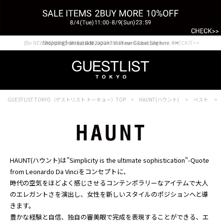
【for NEW MEMBER】新規会員様1000Point Present Campaign CHECK IT>>
Shopping from outside Japan? Visit our Global Site here. >>
GUESTLIST TOKYO（ゲストリスト トーキョー）TOP
HAUNT(ハウント)
ベスト
HAUNT(ハウント)は"Simplicity is the ultimate sophistication"-Quote
from Leonardo Da Vinciをコンセプトに、
時代の空気をほどよく感じさせるコンテンポラリーなアイテムで大人
のエレガントさを演出し、女性を新しいスタイルのポジションへと導
きます。
豊かな経験と自信、独自の審美眼で完成を表現することができる、エ