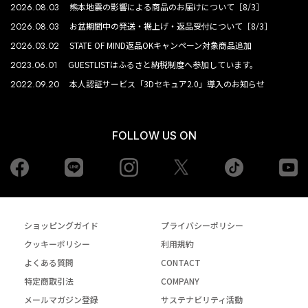
2026.08.03
熊本地震の影響による商品のお届けについて［8/3］
2026.08.03
お盆期間中の発送・裾上げ・返品受付について［8/3］
2026.03.02
STATE OF MIND返品OKキャンペーン対象商品追加
2023.06.01
GUESTLISTはふるさと納税制度へ参加しています。
2022.09.20
本人認証サービス「3Dセキュア2.0」導入のお知らせ
FOLLOW US ON
Facebook
LINE
Instagram
tiktok
yo
Twiiter
ショッピングガイド
プライバシーポリシー
クッキーポリシー
利用規約
よくある質問
CONTACT
特定商取引法
COMPANY
メールマガジン登録
サステナビリティ活動