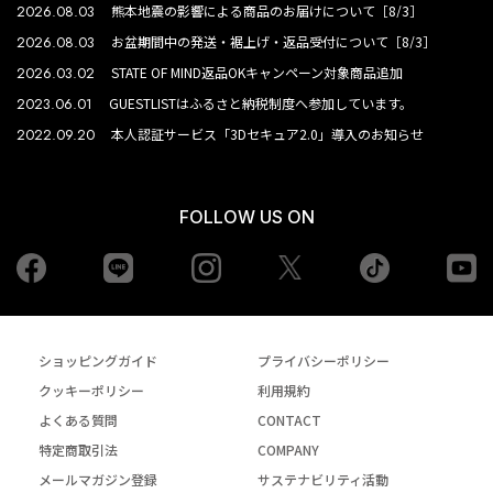
2026.08.03
熊本地震の影響による商品のお届けについて［8/3］
2026.08.03
お盆期間中の発送・裾上げ・返品受付について［8/3］
2026.03.02
STATE OF MIND返品OKキャンペーン対象商品追加
2023.06.01
GUESTLISTはふるさと納税制度へ参加しています。
2022.09.20
本人認証サービス「3Dセキュア2.0」導入のお知らせ
FOLLOW US ON
Facebook
LINE
Instagram
tiktok
yo
Twiiter
ショッピングガイド
プライバシーポリシー
クッキーポリシー
利用規約
よくある質問
CONTACT
特定商取引法
COMPANY
メールマガジン登録
サステナビリティ活動