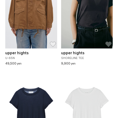
お気に入り
お
upper hights
upper hights
U-65N
SHORELINE TEE
49,500
9,900
yen
yen