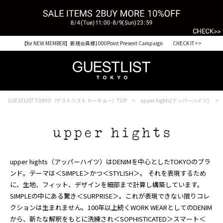
【for NEW MEMBER】新規会員様1000Point Present Campaign CHECK IT>>
税込33,000円以上ご購入で送料無料 CHECK IT>>
GUESTLIST TOKYO（ゲストリスト トーキョー）TOP
upper hights(アッパーハイツ)
upper hights（アッパーハイツ）はDENIMを中心としたTOKYOのブラ
ンド。テーマは＜SIMPLE＞かつ＜STYLISH＞。 それを表現するため
に、生地、フィット、デザインを細部まで計算し構築しています。
SIMPLEの中にある驚き＜SURPRISE＞。これが表現できない限りコレ
クションは生まれません。100年以上続くWORK WEARとしてのDENIM
から、新たな解釈をもとに洗練され＜SOPHISTICATED＞スマート＜