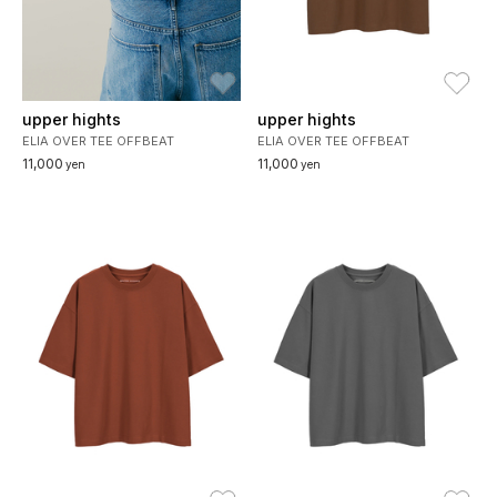
お気に入り
お
upper hights
upper hights
ELIA OVER TEE OFFBEAT
ELIA OVER TEE OFFBEAT
11,000
11,000
yen
yen
お気に入り
お