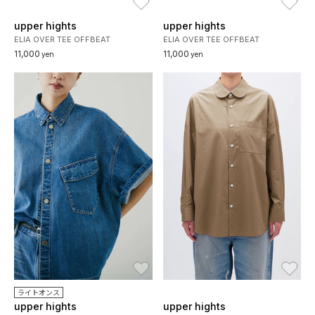
upper hights
upper hights
ELIA OVER TEE OFFBEAT
ELIA OVER TEE OFFBEAT
11,000
11,000
yen
yen
お気に入り
お
ライトオンス
upper hights
upper hights