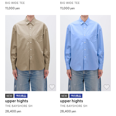
BIG WIDE TEE
BIG WIDE TEE
11,000
11,000
yen
yen
お気に入り
お
NEW
予約商品
NEW
予約商品
upper hights
upper hights
THE BAYSHORE SH
THE BAYSHORE SH
26,400
26,400
yen
yen