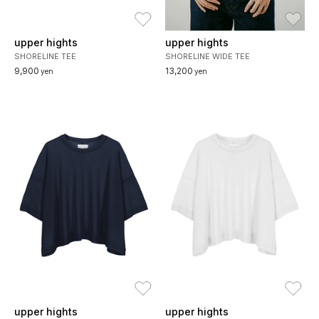
お気に入り
お
upper hights
upper hights
SHORELINE TEE
SHORELINE WIDE TEE
9,900
13,200
yen
yen
お気に入り
お
upper hights
upper hights