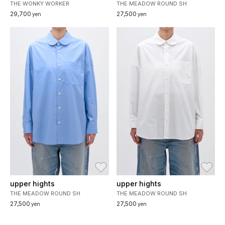
THE WONKY WORKER
THE MEADOW ROUND SH
29,700
27,500
yen
yen
お気に入り
お
upper hights
upper hights
THE MEADOW ROUND SH
THE MEADOW ROUND SH
27,500
27,500
yen
yen