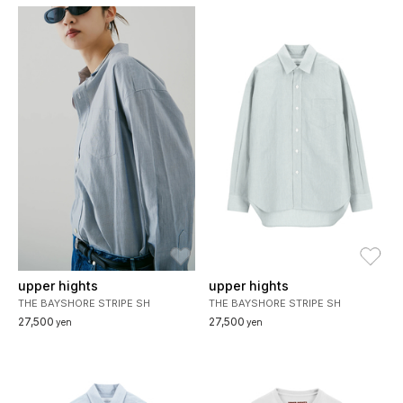
お気に入り
お
upper hights
upper hights
THE BAYSHORE STRIPE SH
THE BAYSHORE STRIPE SH
27,500
27,500
yen
yen