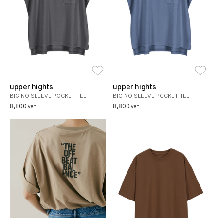
お気に入り
お
upper hights
upper hights
BIG NO SLEEVE POCKET TEE
BIG NO SLEEVE POCKET TEE
8,800
8,800
yen
yen