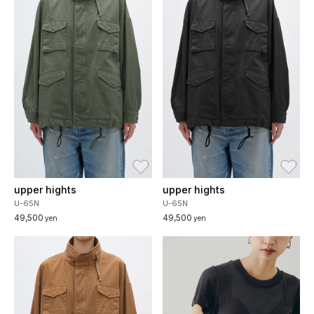
お気に入り
お
upper hights
upper hights
U-65N
U-65N
49,500
49,500
yen
yen