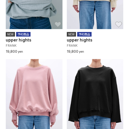
お気に入り
お
NEW
予約商品
NEW
予約商品
upper hights
upper hights
FRANK
FRANK
19,800
19,800
yen
yen