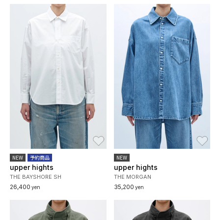
お気に入り
お
NEW
予約商品
NEW
upper hights
upper hights
THE BAYSHORE SH
THE MORGAN
26,400
35,200
yen
yen