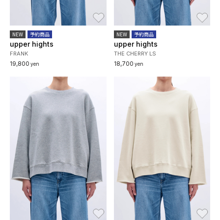
お気に入り
お
NEW
予約商品
NEW
予約商品
upper hights
upper hights
FRANK
THE CHERRY LS
19,800
18,700
yen
yen
お気に入り
お