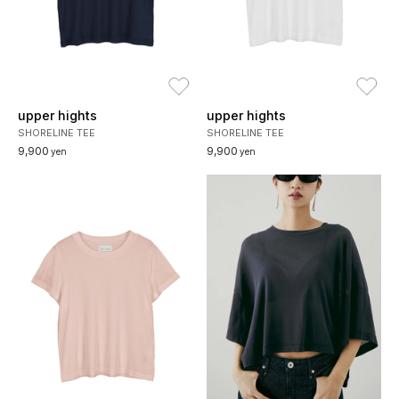
お気に入り
お
upper hights
upper hights
SHORELINE TEE
SHORELINE TEE
9,900
9,900
yen
yen