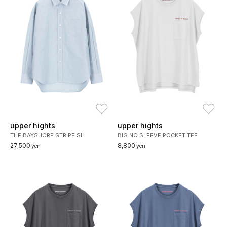
お気に入り
お
upper hights
upper hights
THE BAYSHORE STRIPE SH
BIG NO SLEEVE POCKET TEE
27,500
8,800
yen
yen