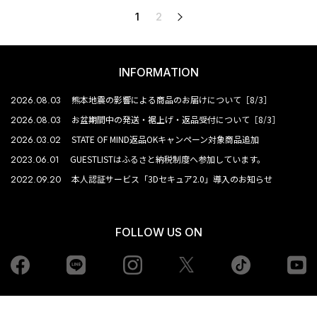
1
2
次へ
INFORMATION
2026.08.03
熊本地震の影響による商品のお届けについて［8/3］
2026.08.03
お盆期間中の発送・裾上げ・返品受付について［8/3］
2026.03.02
STATE OF MIND返品OKキャンペーン対象商品追加
2023.06.01
GUESTLISTはふるさと納税制度へ参加しています。
2022.09.20
本人認証サービス「3Dセキュア2.0」導入のお知らせ
FOLLOW US ON
Facebook
LINE
Instagram
tiktok
yo
Twiiter