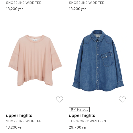
SHORELINE WIDE TEE
SHORELINE WIDE TEE
13,200
13,200
yen
yen
お気に入り
お
ライトオンス
upper hights
upper hights
SHORELINE WIDE TEE
THE WONKY WESTERN
13,200
29,700
yen
yen