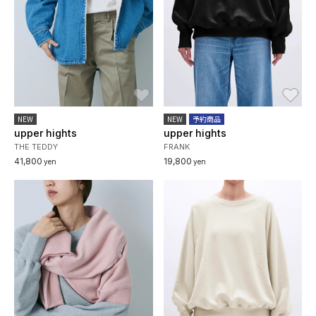
お気に入り
お
NEW
NEW
予約商品
upper hights
upper hights
THE TEDDY
FRANK
41,800
19,800
yen
yen