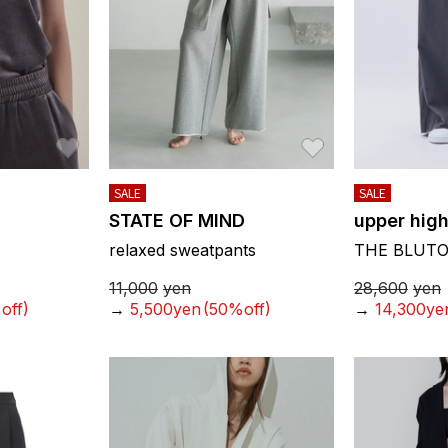
お気に入り
お気に入り
SALE
SALE
STATE OF MIND
upper high
relaxed sweatpants
THE BLUT
11,000
yen
28,600
yen
off)
→
5,500yen
(50%off)
→
14,300ye