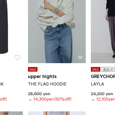
お気に入り
お気に入り
SALE
SALE
返品OK
upper hights
GREYCHO
SK
THE FLAG HOODIE
LAYLA
28,600
yen
24,200
yen
off)
→
14,300yen
(50%off)
→
12,100ye