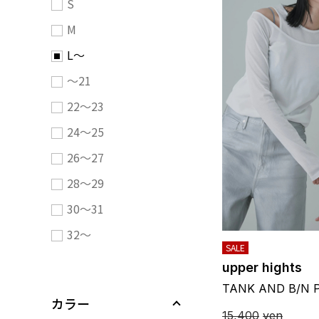
S
M
L～
～21
22～23
24～25
26～27
28～29
30～31
32～
SALE
upper hights
TANK AND B/N 
カラー
15,400
yen