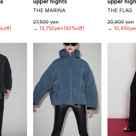
la
upper hights
upper high
THE MARINA
THE FLAG
27,500
yen
20,900
yen
%off)
→
13,750yen
(50%off)
→
10,450ye
お気に入り
お気に入り