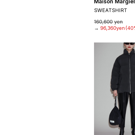
Maison Margie
SWEATSHIRT
160,600
yen
→
96,360yen
(40