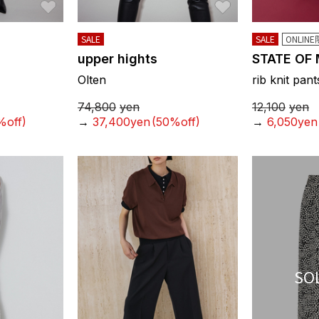
SALE
SALE
ONLIN
upper hights
STATE OF
Olten
rib knit pant
74,800
yen
12,100
yen
%off)
→
37,400yen
(50%off)
→
6,050yen
SO