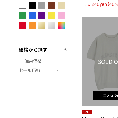
→
9,240yen
(40%
価格から探す
SOLD 
通常価格
セール価格
再入荷受
SALE