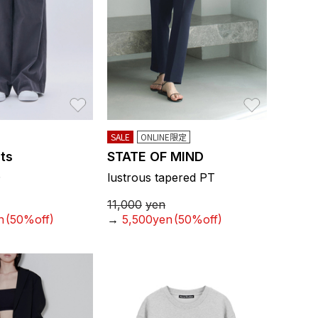
お気に入り
お気に入り
SALE
ONLINE限定
ts
STATE OF MIND
O
lustrous tapered PT
11,000
yen
n
(50%off)
→
5,500yen
(50%off)