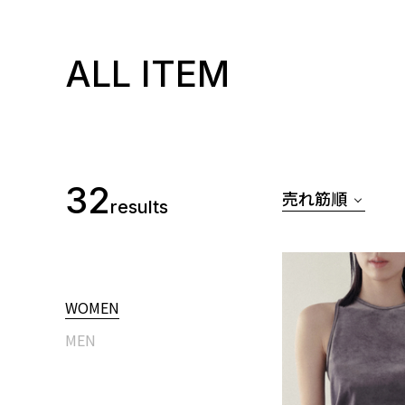
ALL ITEM
32
売れ筋順
results
WOMEN
MEN