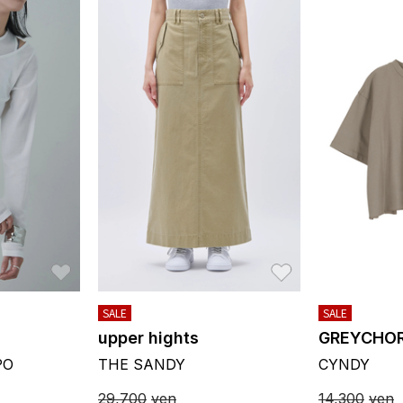
お気に入り
お気に入り
SALE
SALE
upper hights
GREYCHO
PO
THE SANDY
CYNDY
29,700
yen
14,300
yen