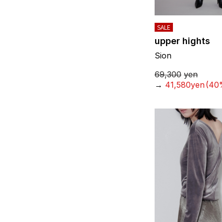
SALE
upper hights
Sion
69,300
yen
→
41,580yen
(40