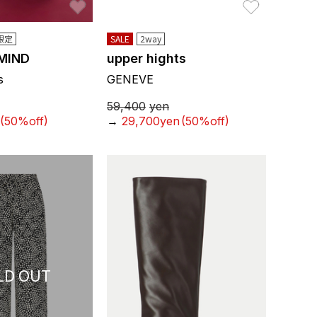
E限定
SALE
2way
 MIND
upper hights
s
GENEVE
59,400
yen
(50%off)
→
29,700yen
(50%off)
LD OUT