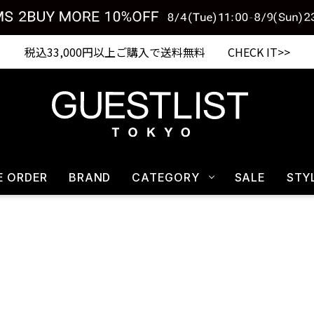
Shopping from outside Japan? Visit our Global Site here. >>
E ORDER
BRAND
CATEGORY
SALE
STY