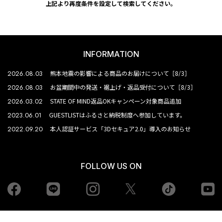
上記より再度条件を設定して検索してください。
INFORMATION
2026.08.03
熊本地震の影響による商品のお届けについて［8/3］
2026.08.03
お盆期間中の発送・裾上げ・返品受付について［8/3］
2026.03.02
STATE OF MIND返品OKキャンペーン対象商品追加
2023.06.01
GUESTLISTはふるさと納税制度へ参加しています。
2022.09.20
本人認証サービス「3Dセキュア2.0」導入のお知らせ
FOLLOW US ON
Facebook
LINE
Instagram
tiktok
yo
Twiiter