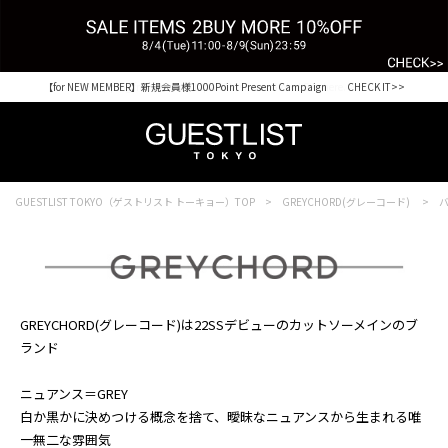
【for NEW MEMBER】新規会員様1000Point Present Campaign CHECK IT>>
Shopping from outside Japan? Visit our Global Site here. >>
GUESTLIST TOKYO（ゲストリスト トーキョー）TOP
GREYCHORD(グレーコード)
GREYCHORD(グレーコード)は22SSデビューのカットソーメインのブ
ランド
ニュアンス＝GREY
白か黒かに決めつける概念を捨て、曖昧なニュアンスから生まれる唯
一無二な雰囲気