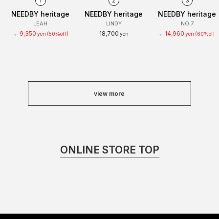
1
2
3
NEEDBY heritage
NEEDBY heritage
NEEDBY heritage
LEAH
LINDY
NO.7
9,350
18,700
14,960
→
yen
(50%off)
yen
→
yen
(60%off)
view more
ONLINE STORE TOP