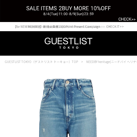
【for NEW MEMBER】新規会員様1000Point Present Campaign CHECK IT>>
Shopping from outside Japan? Visit our Global Site here. >>
GUESTLIST TOKYO（ゲストリスト トーキョー）TOP
NEEDBY heritage(ニードバイ ヘリ