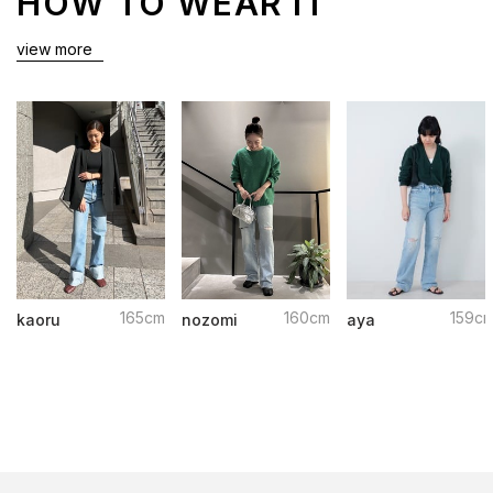
HOW TO WEAR IT
view more
165cm
160cm
159c
kaoru
nozomi
aya