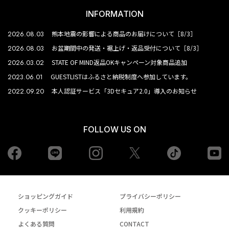
INFORMATION
2026.08.03
熊本地震の影響による商品のお届けについて［8/3］
2026.08.03
お盆期間中の発送・裾上げ・返品受付について［8/3］
2026.03.02
STATE OF MIND返品OKキャンペーン対象商品追加
2023.06.01
GUESTLISTはふるさと納税制度へ参加しています。
2022.09.20
本人認証サービス「3Dセキュア2.0」導入のお知らせ
FOLLOW US ON
Facebook
LINE
Instagram
tiktok
yo
Twiiter
ショッピングガイド
プライバシーポリシー
クッキーポリシー
利用規約
よくある質問
CONTACT