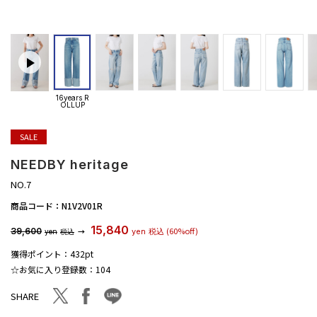
16years R
OLLUP
SALE
NEEDBY heritage
NO.7
商品コード：
N1V2V01R
15,840
(60%off)
39,600
→
yen
税込
yen
税込
獲得ポイント：
432pt
☆お気に入り登録数：
104
facebook
line
twitter
SHARE