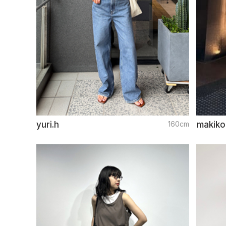
yuri.h
160cm
makiko