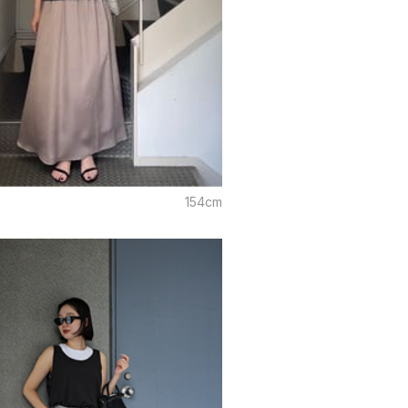
i
154cm