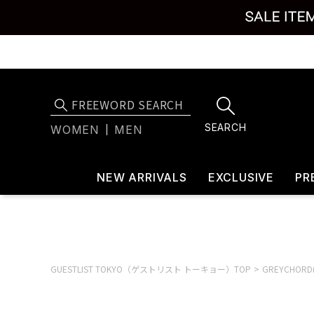
SEARCH
WOMEN
MEN
NEW ARRIVALS
EXCLUSIVE
PR
GUESTLIST TOKYO（ゲストリスト トーキョー）TOP
GREYCHOR