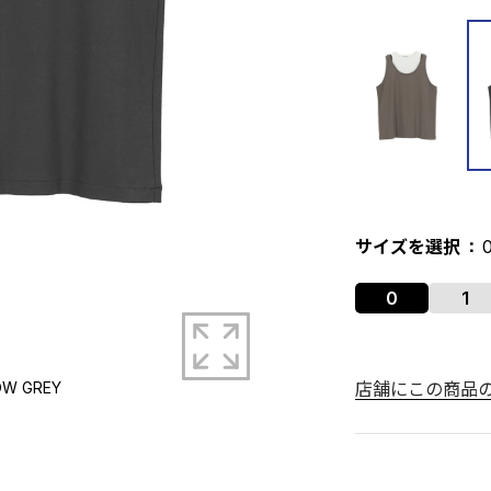
サイズを選択
0
1
拡大する
モデル身長
店舗にこの商品
W GREY