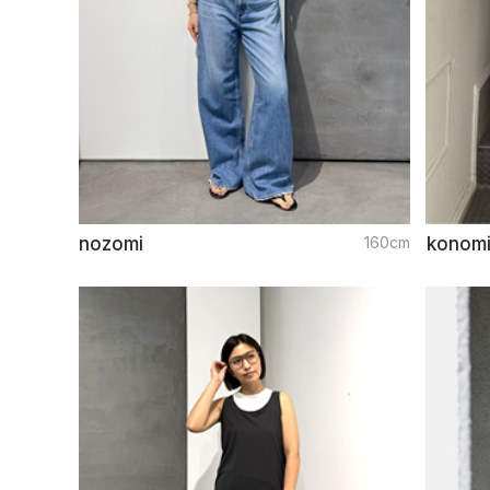
nozomi
160cm
konom