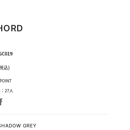
HORD
GC019
(税込)
POINT
数：
27
人
facebook
ter
SHADOW GREY