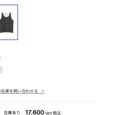
0
：
168cm
着用サイズ：
1
モデ
の在庫を問い合わせる
17,600
在庫あり
yen
税込