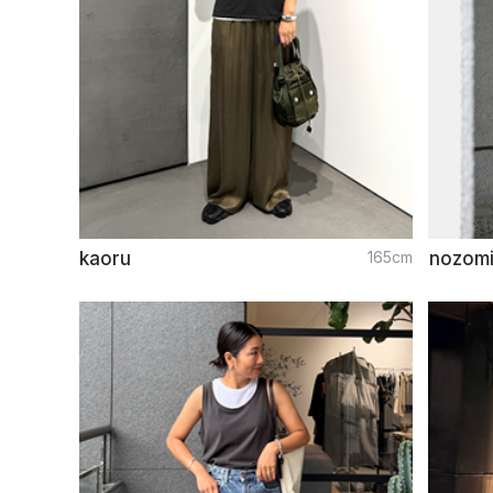
kaoru
165cm
nozom