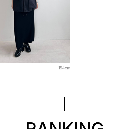
154cm
RANKING