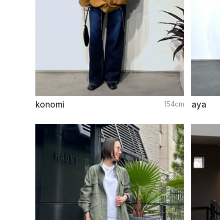
konomi
154cm
aya