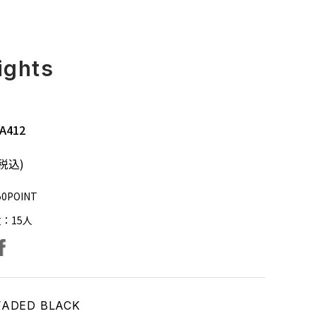
ights
A412
(税込)
50POINT
数：
15
人
facebook
ter
FADED BLACK