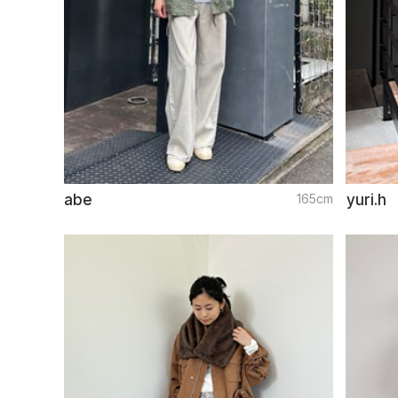
abe
165cm
yuri.h