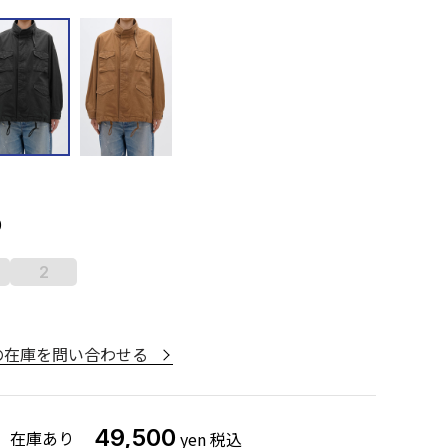
0
2
モデ
の在庫を問い合わせる
CINNAMON
：
168cm
着用サイズ：
1
49,500
在庫あり
yen
税込