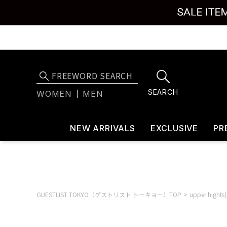
SEARCH
WOMEN
MEN
NEW ARRIVALS
EXCLUSIVE
PR
GUESTLIST TOKYO（ゲストリスト トーキョー）TOP
upper hig