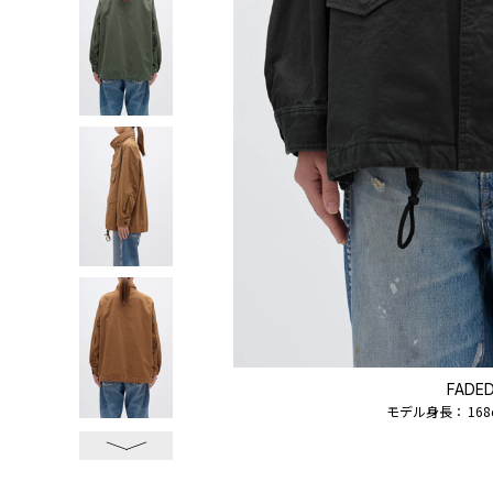
FADED
着用サイズ：
1
モデル身長：
168
次へ