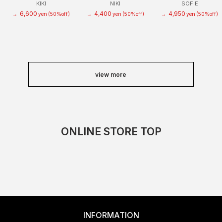
KIKI
NIKI
SOFIE
6,600
4,400
4,950
→
yen
(50%off)
→
yen
(50%off)
→
yen
(50%off)
view more
ONLINE STORE TOP
INFORMATION