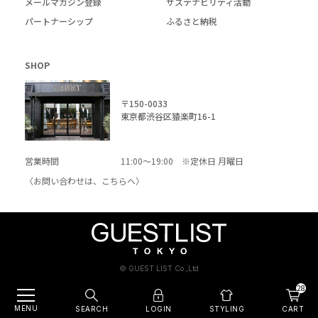
メールマガジン登録
サステナビリティ活動
パートナーシップ
ふるさと納税
SHOP
〒150-0033
東京都渋谷区猿楽町16-1
営業時間
11:00～19:00 ※定休日 月曜日
〈お問い合わせは、
こちら
へ〉
© GUEST LIST Co.,Ltd
28
MENU
SEARCH
LOGIN
CART
STYLING