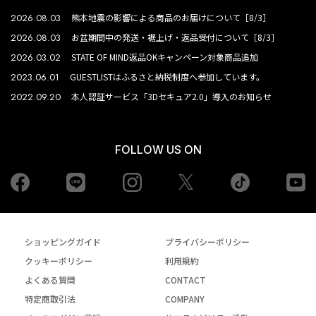
2026.08.03
熊本地震の影響による商品のお届けについて［8/3］
2026.08.03
お盆期間中の発送・裾上げ・返品受付について［8/3］
2026.03.02
STATE OF MIND返品OKキャンペーン対象商品追加
2023.06.01
GUESTLISTはふるさと納税制度へ参加しています。
2022.09.20
本人認証サービス「3Dセキュア2.0」導入のお知らせ
FOLLOW US ON
Facebook
LINE
Instagram
tiktok
yo
Twiiter
ショッピングガイド
プライバシーポリシー
クッキーポリシー
利用規約
よくある質問
CONTACT
特定商取引法
COMPANY