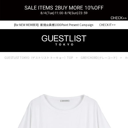
【for NEW MEMBER】新規会員様1000Point Present Campaign CHECK IT>>
GUESTLIST TOKYO（ゲストリスト トーキョー）TOP
GREYCHORD(グレーコード)
カ