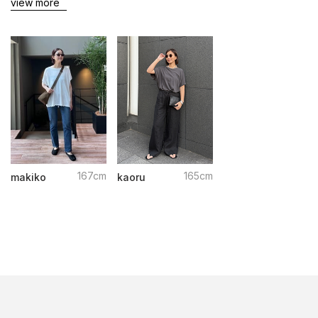
view more
167cm
165cm
makiko
kaoru