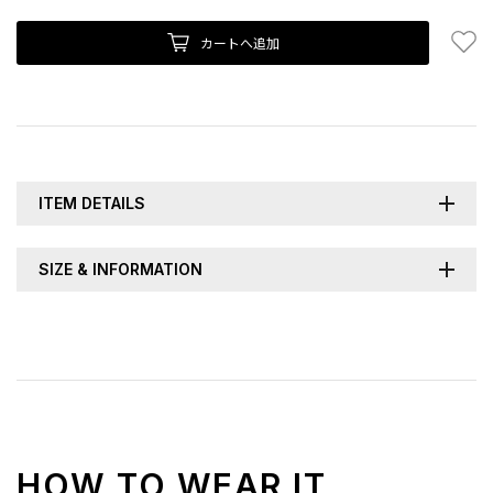
お
カートへ追加
ITEM DETAILS
SIZE & INFORMATION
HOW TO WEAR IT