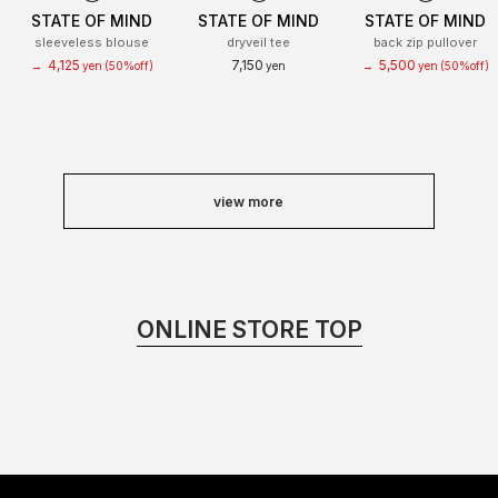
STATE OF MIND
STATE OF MIND
STATE OF MIND
sleeveless blouse
dryveil tee
back zip pullover
4,125
7,150
5,500
→
yen
(50%off)
yen
→
yen
(50%off)
view more
ONLINE STORE TOP