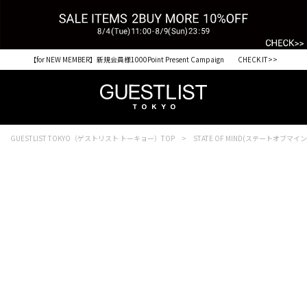
【for NEW MEMBER】新規会員様1000Point Present Campaign CHECK IT>>
GUESTLIST TOKYO（ゲストリスト トーキョー）TOP
STATE OF MIND(ステートオブマイン