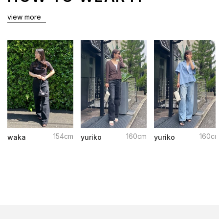
view more
154cm
160cm
160c
waka
yuriko
yuriko