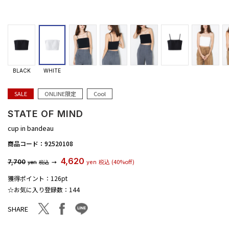
BLACK
WHITE
SALE
ONLINE限定
Cool
STATE OF MIND
cup in bandeau
商品コード：
92520108
4,620
(40%off)
7,700
→
yen
税込
yen
税込
獲得ポイント：
126pt
☆お気に入り登録数：
144
facebook
line
twitter
SHARE