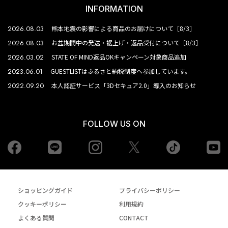
INFORMATION
2026.08.03
熊本地震の影響による商品のお届けについて［8/3］
2026.08.03
お盆期間中の発送・裾上げ・返品受付について［8/3］
2026.03.02
STATE OF MIND返品OKキャンペーン対象商品追加
2023.06.01
GUESTLISTはふるさと納税制度へ参加しています。
2022.09.20
本人認証サービス「3Dセキュア2.0」導入のお知らせ
FOLLOW US ON
Facebook
LINE
Instagram
tiktok
yo
Twiiter
ショッピングガイド
プライバシーポリシー
クッキーポリシー
利用規約
よくある質問
CONTACT