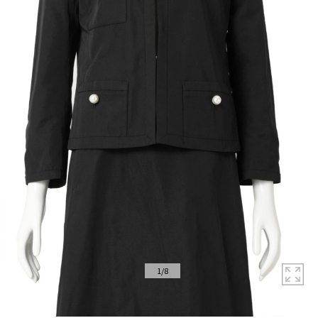
拡
1
/
8