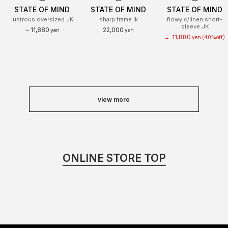
STATE OF MIND
STATE OF MIND
STATE OF MIND
lustrous oversized JK
sharp frame jk
flowy c/linen short-
sleeve JK
～11,880
22,000
yen
yen
11,880
→
yen
(40%off)
view more
ONLINE STORE TOP