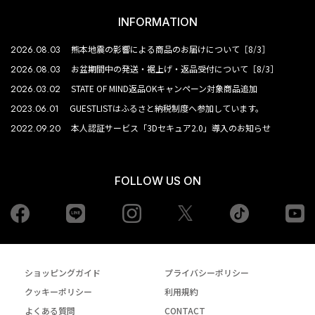
INFORMATION
2026.08.03
熊本地震の影響による商品のお届けについて［8/3］
2026.08.03
お盆期間中の発送・裾上げ・返品受付について［8/3］
2026.03.02
STATE OF MIND返品OKキャンペーン対象商品追加
2023.06.01
GUESTLISTはふるさと納税制度へ参加しています。
2022.09.20
本人認証サービス「3Dセキュア2.0」導入のお知らせ
FOLLOW US ON
Facebook
LINE
Instagram
tiktok
yo
Twiiter
ショッピングガイド
プライバシーポリシー
クッキーポリシー
利用規約
よくある質問
CONTACT