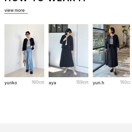
view more
160cm
159cm
160c
yuriko
aya
yuri.h