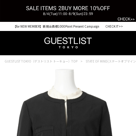
【for NEW MEMBER】新規会員様1000Point Present Campaign CHECK IT>>
GUESTLIST TOKYO（ゲストリスト トーキョー）TOP
STATE OF MIND(ステートオブマイン