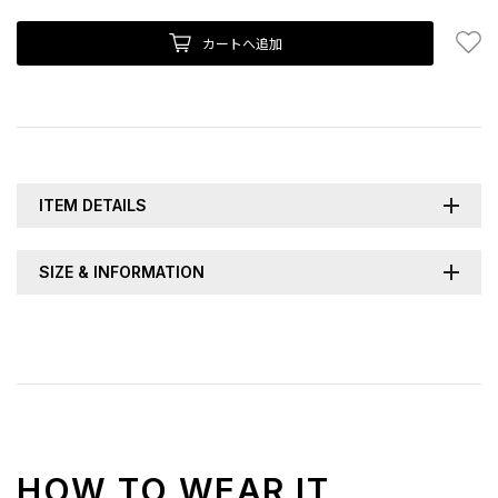
お
カートへ追加
ITEM DETAILS
SIZE & INFORMATION
HOW TO WEAR IT