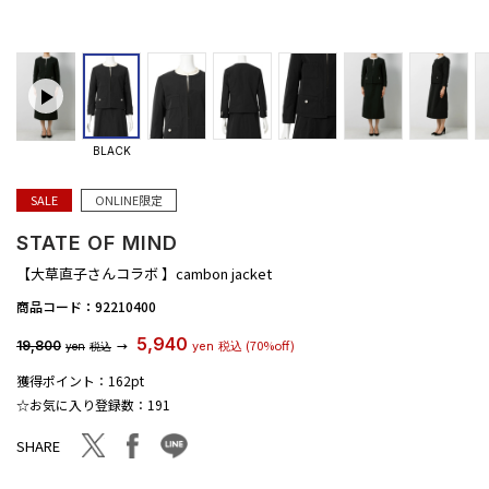
BLACK
SALE
ONLINE限定
STATE OF MIND
【大草直子さんコラボ 】cambon jacket
商品コード：
92210400
5,940
(70%off)
19,800
→
yen
税込
yen
税込
獲得ポイント：
162pt
☆お気に入り登録数：
191
facebook
line
twitter
SHARE