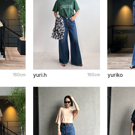
160cm
yuri.h
160cm
yuriko