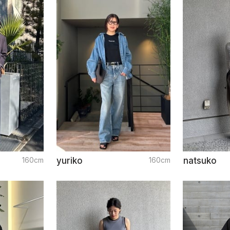
160cm
yuriko
160cm
natsuko