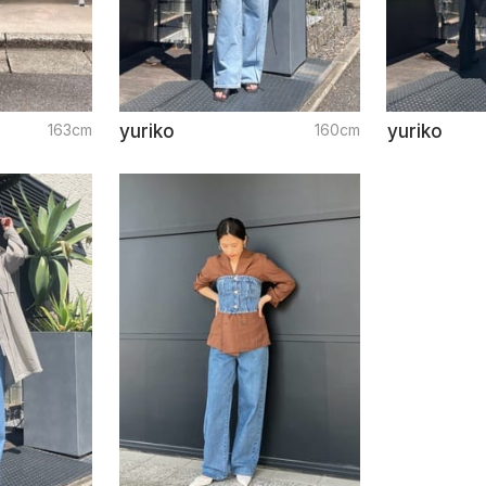
163cm
yuriko
160cm
yuriko