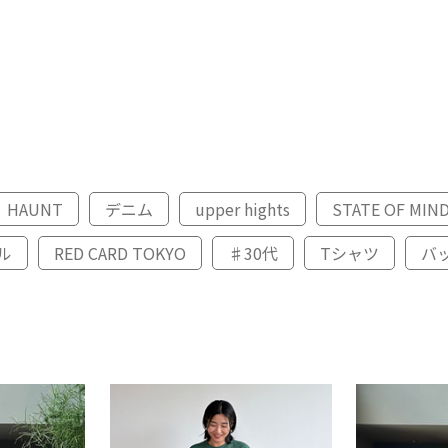
HAUNT
デニム
upper hights
STATE OF MIN
ル
RED CARD TOKYO
♯30代
Tシャツ
バ