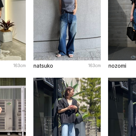
163cm
natsuko
163cm
nozomi