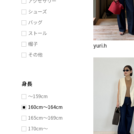
アクセサリー
シューズ
バッグ
ストール
帽子
yuri.h
その他
身長
〜159cm
160cm〜164cm
165cm〜169cm
170cm〜