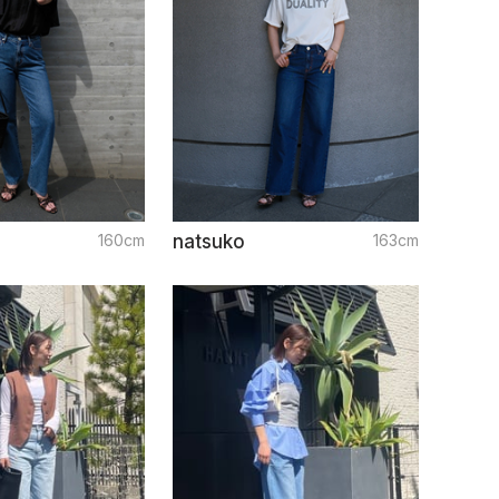
160cm
natsuko
163cm