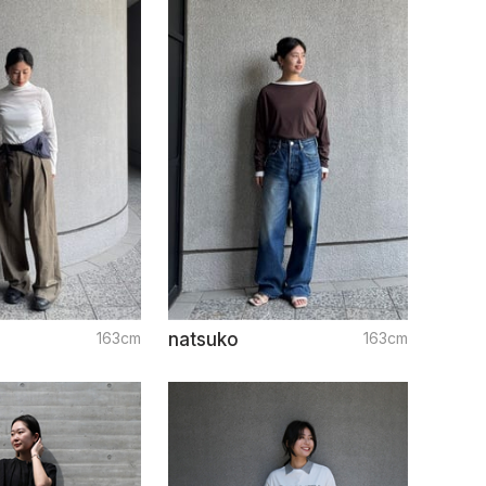
163cm
natsuko
163cm