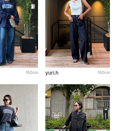
160cm
yuri.h
160cm