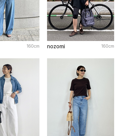
160cm
nozomi
160cm