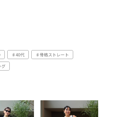
D
♯40代
♯骨格ストレート
ッグ