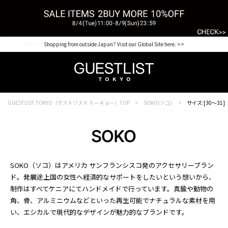
【for NEW MEMBER】新規会員様1000Point Present Campaign CHECK IT>>
Shopping from outside Japan? Visit our Global Site here. >>
GUESTLIST TOKYO（ゲストリスト トーキョー）TOP
SOKO(ソコ)
サイズ:[30～31]
SOKO（ソコ）はアメリカ サンフランシスコ発のアクセサリーブラン
ド。発展途上国の女性へ経済的なサポートをしたいという想いから、
制作はすべてケニアにてハンドメイドで行っています。真鍮や動物の
角、骨、アルミニウムなどといった再生可能でナチュラルな素材を用
い、エシカルで現代的なデザインが魅力的なブランドです。