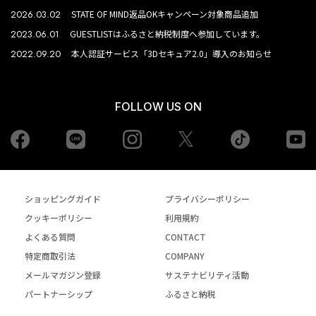
2026.03.02
STATE OF MIND返品OKキャンペーン対象商品追加
2023.06.01
GUESTLISTはふるさと納税制度へ参加しています。
2022.09.20
本人認証サービス「3Dセキュア2.0」導入のお知らせ
FOLLOW US ON
Facebook
LINE
Instagram
tiktok
yo
Twiiter
ショッピングガイド
プライバシーポリシー
クッキーポリシー
利用規約
よくある質問
CONTACT
特定商取引法
COMPANY
メールマガジン登録
サステナビリティ活動
パートナーシップ
ふるさと納税