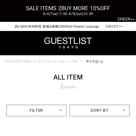
【for NEW MEMBER】新規会員様1000Point Present Campaign CHECK IT>>
GUESTLIST TOKYO（ゲストリスト トーキョー）TOP
サイズ:[L～]
ALL ITEM
2
results
FILTER
SORT BY