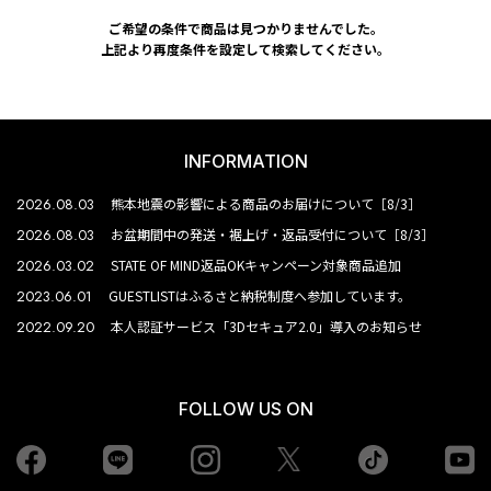
ご希望の条件で商品は見つかりませんでした。
上記より再度条件を設定して検索してください。
INFORMATION
2026.08.03
熊本地震の影響による商品のお届けについて［8/3］
2026.08.03
お盆期間中の発送・裾上げ・返品受付について［8/3］
2026.03.02
STATE OF MIND返品OKキャンペーン対象商品追加
2023.06.01
GUESTLISTはふるさと納税制度へ参加しています。
2022.09.20
本人認証サービス「3Dセキュア2.0」導入のお知らせ
FOLLOW US ON
Facebook
LINE
Instagram
tiktok
yo
Twiiter