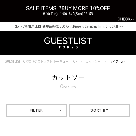
【for NEW MEMBER】新規会員様1000Point Present Campaign CHECK IT>>
Shopping from outside Japan? Visit our Global Site here. >>
GUESTLIST TOKYO（ゲストリスト トーキョー）TOP
カットソー
サイズ:[L～]
カットソー
0
results
FILTER
SORT BY