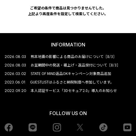
ご希望の条件で商品は見つかりませんでした。
上記より再度条件を設定して検索してください。
INFORMATION
2026.08.03
熊本地震の影響による商品のお届けについて［8/3］
2026.08.03
お盆期間中の発送・裾上げ・返品受付について［8/3］
2026.03.02
STATE OF MIND返品OKキャンペーン対象商品追加
2023.06.01
GUESTLISTはふるさと納税制度へ参加しています。
2022.09.20
本人認証サービス「3Dセキュア2.0」導入のお知らせ
FOLLOW US ON
Facebook
LINE
Instagram
tiktok
yo
Twiiter