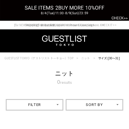
【for NEW MEMBER】新規会員様1000Point Present Campaign CHECK IT>>
Shopping from outside Japan? Visit our Global Site here. >>
GUESTLIST TOKYO（ゲストリスト トーキョー）TOP
ニット
サイズ:[30～31]
ニット
0
results
FILTER
SORT BY