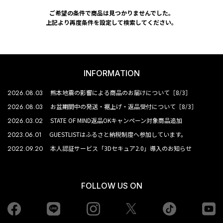
ご希望の条件で商品は見つかりませんでした。
上記より再度条件を設定して検索してください。
INFORMATION
2026.08.03
熊本地震の影響による商品のお届けについて［8/3］
2026.08.03
お盆期間中の発送・裾上げ・返品受付について［8/3］
2026.03.02
STATE OF MIND返品OKキャンペーン対象商品追加
2023.06.01
GUESTLISTはふるさと納税制度へ参加しています。
2022.09.20
本人認証サービス「3Dセキュア2.0」導入のお知らせ
FOLLOW US ON
Facebook
LINE
Instagram
tiktok
yo
Twiiter