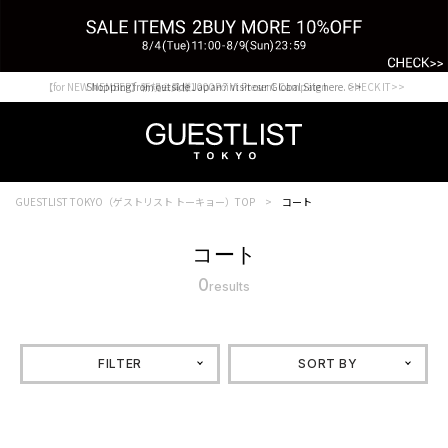
【for NEW MEMBER】新規会員様1000Point Present Campaign CHECK IT>>
Shopping from outside Japan? Visit our Global Site here. >>
GUESTLIST TOKYO（ゲストリスト トーキョー）TOP
コート
コート
0
results
FILTER
SORT BY