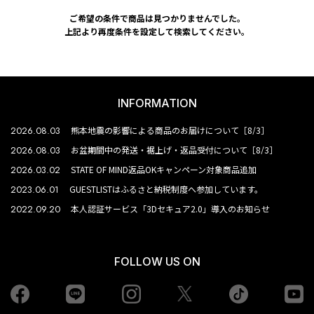
ご希望の条件で商品は見つかりませんでした。
上記より再度条件を設定して検索してください。
INFORMATION
2026.08.03
熊本地震の影響による商品のお届けについて［8/3］
2026.08.03
お盆期間中の発送・裾上げ・返品受付について［8/3］
2026.03.02
STATE OF MIND返品OKキャンペーン対象商品追加
2023.06.01
GUESTLISTはふるさと納税制度へ参加しています。
2022.09.20
本人認証サービス「3Dセキュア2.0」導入のお知らせ
FOLLOW US ON
Facebook
LINE
Instagram
tiktok
yo
Twiiter