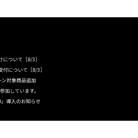
について［8/3］
付について［8/3］
ンペーン対象商品追加
度へ参加しています。
.0」導入のお知らせ