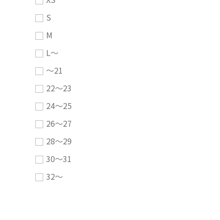
S
M
L～
～21
22～23
24～25
26～27
28～29
30～31
32～