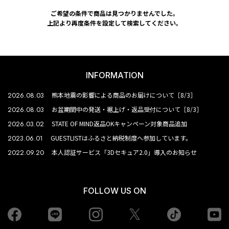
ご希望の条件で商品は見つかりませんでした。
上記より再度条件を設定して検索してください。
INFORMATION
2026.08.03
熊本地震の影響による商品のお届けについて［8/3］
2026.08.03
お盆期間中の発送・裾上げ・返品受付について［8/3］
2026.03.02
STATE OF MIND返品OKキャンペーン対象商品追加
2023.06.01
GUESTLISTはふるさと納税制度へ参加しています。
2022.09.20
本人認証サービス「3Dセキュア2.0」導入のお知らせ
FOLLOW US ON
Facebook
LINE
Instagram
tiktok
yo
Twiiter