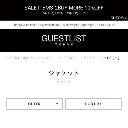
【for NEW MEMBER】新規会員様1000Point Present Campaign CHECK IT>>
Shopping from outside Japan? Visit our Global Site here. >>
GUESTLIST TOKYO（ゲストリスト トーキョー）TOP
ジャケット
サイズ:[L～]
ジャケット
0
results
FILTER
SORT BY