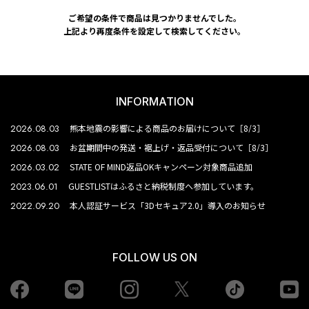
ご希望の条件で商品は見つかりませんでした。
上記より再度条件を設定して検索してください。
INFORMATION
2026.08.03
熊本地震の影響による商品のお届けについて［8/3］
2026.08.03
お盆期間中の発送・裾上げ・返品受付について［8/3］
2026.03.02
STATE OF MIND返品OKキャンペーン対象商品追加
2023.06.01
GUESTLISTはふるさと納税制度へ参加しています。
2022.09.20
本人認証サービス「3Dセキュア2.0」導入のお知らせ
FOLLOW US ON
Facebook
LINE
Instagram
tiktok
yo
Twiiter