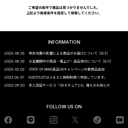
ご希望の条件で商品は見つかりませんでした。
上記より再度条件を設定して検索してください。
INFORMATION
2026.08.03
熊本地震の影響による商品のお届けについて［8/3］
2026.08.03
お盆期間中の発送・裾上げ・返品受付について［8/3］
2026.03.02
STATE OF MIND返品OKキャンペーン対象商品追加
2023.06.01
GUESTLISTはふるさと納税制度へ参加しています。
2022.09.20
本人認証サービス「3Dセキュア2.0」導入のお知らせ
FOLLOW US ON
Facebook
LINE
Instagram
tiktok
yo
Twiiter