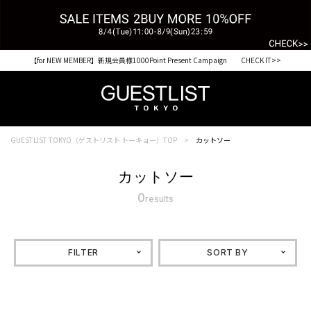
【for NEW MEMBER】新規会員様1000Point Present Campaign CHECK IT>>
GUESTLIST TOKYO（ゲストリスト トーキョー）TOP
カットソー
カットソー
0
results
FILTER
SORT BY