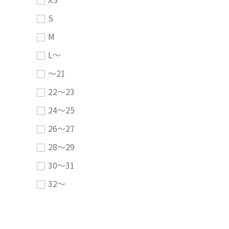
S
M
L～
～21
22～23
24～25
26～27
28～29
30～31
32～