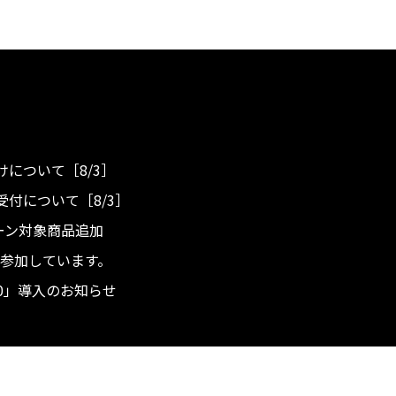
について［8/3］
付について［8/3］
ンペーン対象商品追加
度へ参加しています。
.0」導入のお知らせ