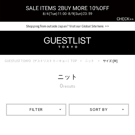
Shopping from outside Japan? Visit our Global Site here. >>
GUESTLIST TOKYO（ゲストリスト トーキョー）TOP
ニット
サイズ:[M]
ニット
0
results
FILTER
SORT BY