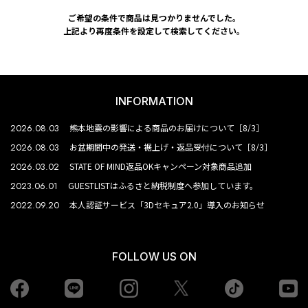
ご希望の条件で商品は見つかりませんでした。
上記より再度条件を設定して検索してください。
INFORMATION
2026.08.03
熊本地震の影響による商品のお届けについて［8/3］
2026.08.03
お盆期間中の発送・裾上げ・返品受付について［8/3］
2026.03.02
STATE OF MIND返品OKキャンペーン対象商品追加
2023.06.01
GUESTLISTはふるさと納税制度へ参加しています。
2022.09.20
本人認証サービス「3Dセキュア2.0」導入のお知らせ
FOLLOW US ON
Facebook
LINE
Instagram
tiktok
yo
Twiiter