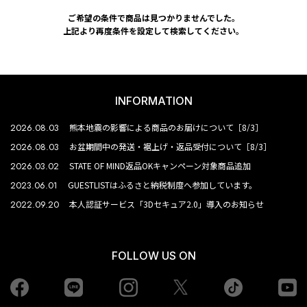
ご希望の条件で商品は見つかりませんでした。
上記より再度条件を設定して検索してください。
INFORMATION
2026.08.03
熊本地震の影響による商品のお届けについて［8/3］
2026.08.03
お盆期間中の発送・裾上げ・返品受付について［8/3］
2026.03.02
STATE OF MIND返品OKキャンペーン対象商品追加
2023.06.01
GUESTLISTはふるさと納税制度へ参加しています。
2022.09.20
本人認証サービス「3Dセキュア2.0」導入のお知らせ
FOLLOW US ON
Facebook
LINE
Instagram
tiktok
yo
Twiiter