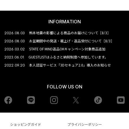
INFORMATION
2026.08.03
熊本地震の影響による商品のお届けについて［8/3］
2026.08.03
お盆期間中の発送・裾上げ・返品受付について［8/3］
2026.03.02
STATE OF MIND返品OKキャンペーン対象商品追加
2023.06.01
GUESTLISTはふるさと納税制度へ参加しています。
2022.09.20
本人認証サービス「3Dセキュア2.0」導入のお知らせ
FOLLOW US ON
Facebook
LINE
Instagram
tiktok
yo
Twiiter
ショッピングガイド
プライバシーポリシー