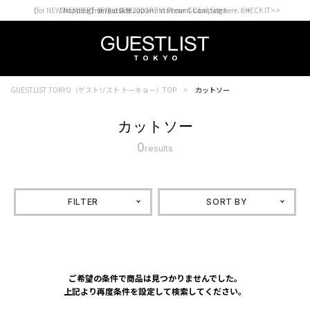
【for NEW MEMBER】新規会員様1000Point Present Campaign CHECK IT>>
Shopping from outside Japan? Visit our Global Site here. >>
GUESTLIST TOKYO（ゲストリスト トーキョー）TOP
カットソー
カットソー
0
results
FILTER
SORT BY
ご希望の条件で商品は見つかりませんでした。
上記より再度条件を設定して検索してください。