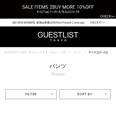
【for NEW MEMBER】新規会員様1000Point Present Campaign CHECK IT>>
GUESTLIST TOKYO（ゲストリスト トーキョー）TOP
パンツ
サイズ:[22～23]
パンツ
0
results
FILTER
SORT BY