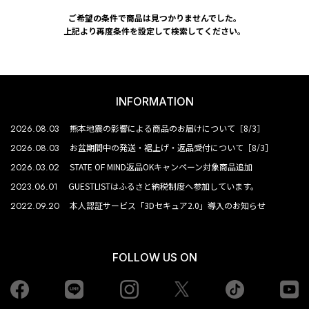
ご希望の条件で商品は見つかりませんでした。
上記より再度条件を設定して検索してください。
INFORMATION
2026.08.03
熊本地震の影響による商品のお届けについて［8/3］
2026.08.03
お盆期間中の発送・裾上げ・返品受付について［8/3］
2026.03.02
STATE OF MIND返品OKキャンペーン対象商品追加
2023.06.01
GUESTLISTはふるさと納税制度へ参加しています。
2022.09.20
本人認証サービス「3Dセキュア2.0」導入のお知らせ
FOLLOW US ON
Facebook
LINE
Instagram
tiktok
yo
Twiiter