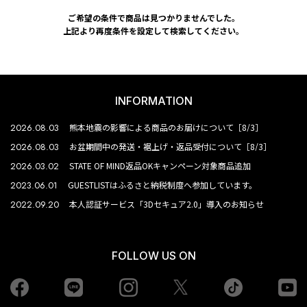
ご希望の条件で商品は見つかりませんでした。
上記より再度条件を設定して検索してください。
INFORMATION
2026.08.03
熊本地震の影響による商品のお届けについて［8/3］
2026.08.03
お盆期間中の発送・裾上げ・返品受付について［8/3］
2026.03.02
STATE OF MIND返品OKキャンペーン対象商品追加
2023.06.01
GUESTLISTはふるさと納税制度へ参加しています。
2022.09.20
本人認証サービス「3Dセキュア2.0」導入のお知らせ
FOLLOW US ON
Facebook
LINE
Instagram
tiktok
yo
Twiiter