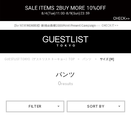
【for NEW MEMBER】新規会員様1000Point Present Campaign CHECK IT>>
Shopping from outside Japan? Visit our Global Site here. >>
GUESTLIST TOKYO（ゲストリスト トーキョー）TOP
パンツ
サイズ:[M]
パンツ
0
results
FILTER
SORT BY