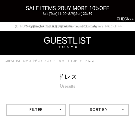
【for NEW MEMBER】新規会員様1000Point Present Campaign CHECK IT>>
Shopping from outside Japan? Visit our Global Site here. >>
GUESTLIST TOKYO（ゲストリスト トーキョー）TOP
ドレス
ドレス
0
results
FILTER
SORT BY