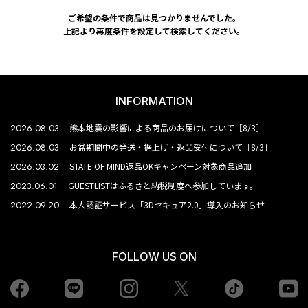
ご希望の条件で商品は見つかりませんでした。
上記より再度条件を設定して検索してください。
INFORMATION
2026.08.03
熊本地震の影響による商品のお届けについて［8/3］
2026.08.03
お盆期間中の発送・裾上げ・返品受付について［8/3］
2026.03.02
STATE OF MIND返品OKキャンペーン対象商品追加
2023.06.01
GUESTLISTはふるさと納税制度へ参加しています。
2022.09.20
本人認証サービス「3Dセキュア2.0」導入のお知らせ
FOLLOW US ON
Facebook
LINE
Instagram
tiktok
yo
Twiiter