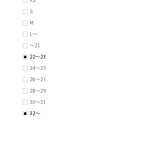
S
M
L～
～21
22～23
24～25
26～27
28～29
30～31
32～