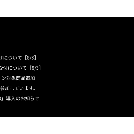
について［8/3］
付について［8/3］
ンペーン対象商品追加
度へ参加しています。
.0」導入のお知らせ