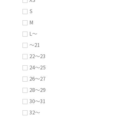
S
M
L～
～21
22～23
24～25
26～27
28～29
30～31
32～