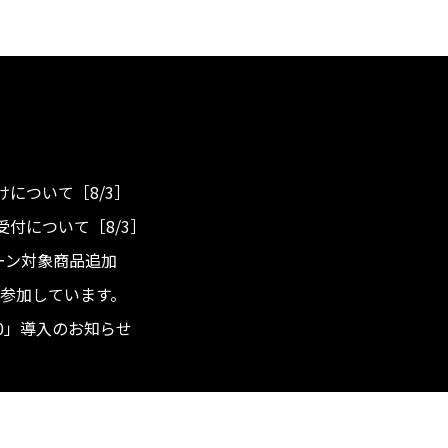
について［8/3］
付について［8/3］
ンペーン対象商品追加
度へ参加しています。
.0」導入のお知らせ