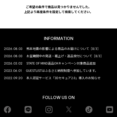
ご希望の条件で商品は見つかりませんでした。
上記より再度条件を設定して検索してください。
INFORMATION
2026.08.03
熊本地震の影響による商品のお届けについて［8/3］
2026.08.03
お盆期間中の発送・裾上げ・返品受付について［8/3］
2026.03.02
STATE OF MIND返品OKキャンペーン対象商品追加
2023.06.01
GUESTLISTはふるさと納税制度へ参加しています。
2022.09.20
本人認証サービス「3Dセキュア2.0」導入のお知らせ
FOLLOW US ON
Facebook
LINE
Instagram
tiktok
yo
Twiiter