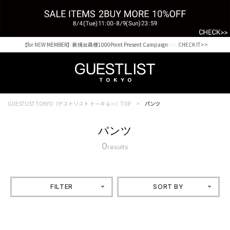
【for NEW MEMBER】新規会員様1000Point Present Campaign CHECK IT>>
Shopping from outside Japan? Visit our Global Site here. >>
GUESTLIST TOKYO（ゲストリスト トーキョー）TOP
パンツ
パンツ
0
results
FILTER
SORT BY