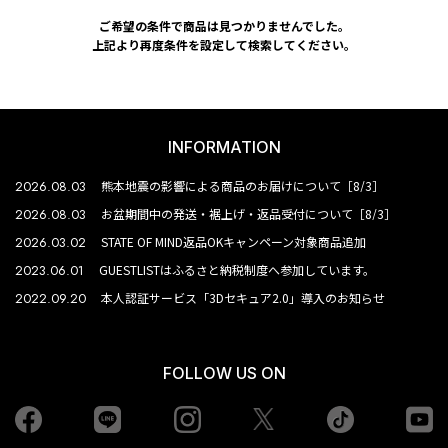
ご希望の条件で商品は見つかりませんでした。
上記より再度条件を設定して検索してください。
INFORMATION
2026.08.03
熊本地震の影響による商品のお届けについて［8/3］
2026.08.03
お盆期間中の発送・裾上げ・返品受付について［8/3］
2026.03.02
STATE OF MIND返品OKキャンペーン対象商品追加
2023.06.01
GUESTLISTはふるさと納税制度へ参加しています。
2022.09.20
本人認証サービス「3Dセキュア2.0」導入のお知らせ
FOLLOW US ON
Facebook
LINE
Instagram
tiktok
yo
Twiiter