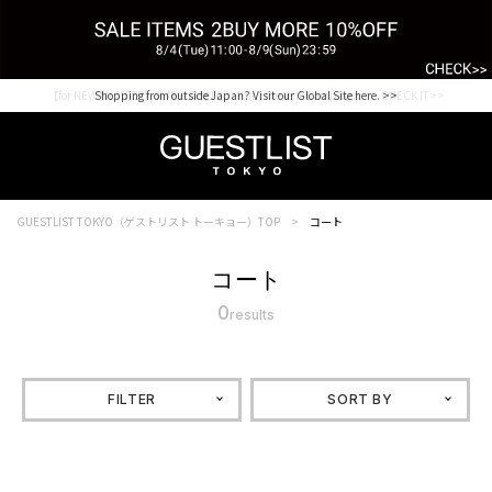
【for NEW MEMBER】新規会員様1000Point Present Campaign CHECK IT>>
Shopping from outside Japan? Visit our Global Site here. >>
GUESTLIST TOKYO（ゲストリスト トーキョー）TOP
コート
コート
0
results
FILTER
SORT BY