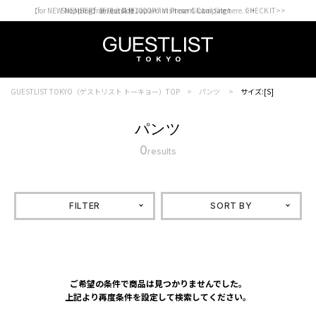
【for NEW MEMBER】新規会員様1000Point Present Campaign CHECK IT>>
Shopping from outside Japan? Visit our Global Site here. >>
GUESTLIST TOKYO（ゲストリスト トーキョー）TOP
パンツ
サイズ:[S]
パンツ
0
results
FILTER
SORT BY
ご希望の条件で商品は見つかりませんでした。
上記より再度条件を設定して検索してください。