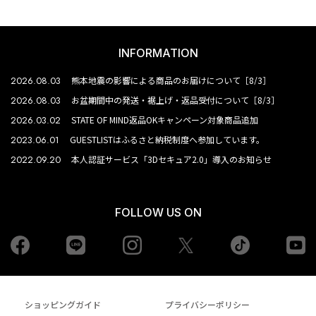
INFORMATION
2026.08.03
熊本地震の影響による商品のお届けについて［8/3］
2026.08.03
お盆期間中の発送・裾上げ・返品受付について［8/3］
2026.03.02
STATE OF MIND返品OKキャンペーン対象商品追加
2023.06.01
GUESTLISTはふるさと納税制度へ参加しています。
2022.09.20
本人認証サービス「3Dセキュア2.0」導入のお知らせ
FOLLOW US ON
Facebook
LINE
Instagram
tiktok
yo
Twiiter
ショッピングガイド
プライバシーポリシー