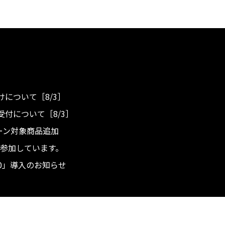
について［8/3］
付について［8/3］
ンペーン対象商品追加
度へ参加しています。
.0」導入のお知らせ