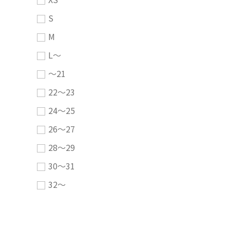
S
M
L～
～21
22～23
24～25
26～27
28～29
30～31
32～