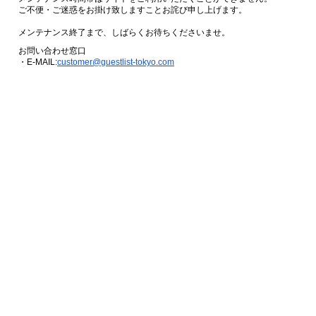
ご不便・ご迷惑をお掛け致しますことお詫び申し上げます。
メンテナンス終了まで、しばらくお待ちくださいませ。
お問い合わせ窓口
・E-MAIL:
customer@guestlist-tokyo.com