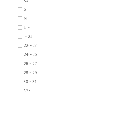
S
M
L～
～21
22～23
24～25
26～27
28～29
30～31
32～