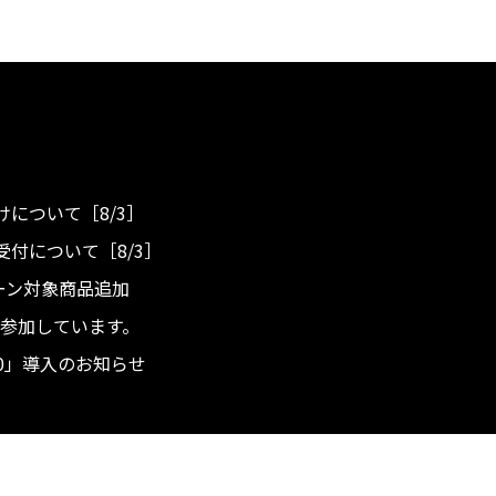
について［8/3］
付について［8/3］
ンペーン対象商品追加
度へ参加しています。
.0」導入のお知らせ