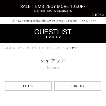
【for NEW MEMBER】新規会員様1000Point Present Campaign CHECK IT>>
Shopping from outside Japan? Visit our Global Site here. >>
GUESTLIST TOKYO（ゲストリスト トーキョー）TOP
ジャケット
ジャケット
0
results
FILTER
SORT BY