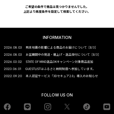
ご希望の条件で商品は見つかりませんでした。
上記より再度条件を設定して検索してください。
INFORMATION
2026.08.03
熊本地震の影響による商品のお届けについて［8/3］
2026.08.03
お盆期間中の発送・裾上げ・返品受付について［8/3］
2026.03.02
STATE OF MIND返品OKキャンペーン対象商品追加
2023.06.01
GUESTLISTはふるさと納税制度へ参加しています。
2022.09.20
本人認証サービス「3Dセキュア2.0」導入のお知らせ
FOLLOW US ON
Facebook
LINE
Instagram
tiktok
yo
Twiiter