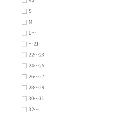
S
M
L～
～21
22～23
24～25
26～27
28～29
30～31
32～