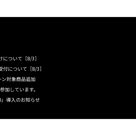
について［8/3］
付について［8/3］
ンペーン対象商品追加
度へ参加しています。
.0」導入のお知らせ