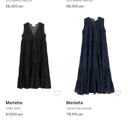
SOLIMAN DRESS
SOLIMAN DRESS
58,300
58,300
yen
yen
お気に入り
お
Merlette
Merlette
CHELSEA
Caron Exclusive
61,600
78,100
yen
yen