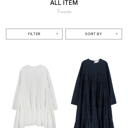
ALL ITEM
7
results
FILTER
SORT BY