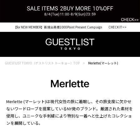
【for NEW MEMBER】新規会員様1000Point Present Campaign CHECK IT>>
GUESTLIST TOKYO（ゲストリスト トーキョー）TOP
Merlette(マーレット)
Merlette (マーレット)は現代女性の旅に着眼し、その旅支度に欠かせ
ないワードローブを提案しているNY発のブランド。厳選された素材を
使用し、ユニークな手刺繍により特別な一着へと仕上げたコレクショ
ンを展開している。