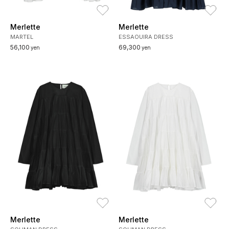
お気に入り
お
Merlette
Merlette
MARTEL
ESSAOUIRA DRESS
56,100
69,300
yen
yen
お気に入り
お
Merlette
Merlette