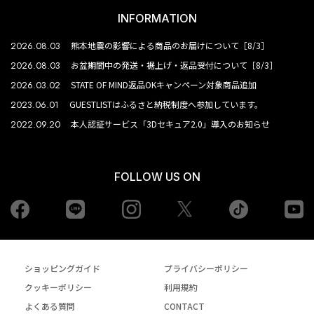
INFORMATION
2026.08.03
熊本地震の影響による商品のお届けについて［8/3］
2026.08.03
お盆期間中の発送・裾上げ・返品受付について［8/3］
2026.03.02
STATE OF MIND返品OKキャンペーン対象商品追加
2023.06.01
GUESTLISTはふるさと納税制度へ参加しています。
2022.09.20
本人認証サービス「3Dセキュア2.0」導入のお知らせ
FOLLOW US ON
Facebook
LINE
Instagram
tiktok
yo
Twiiter
ショッピングガイド
プライバシーポリシー
クッキーポリシー
利用規約
よくある質問
CONTACT