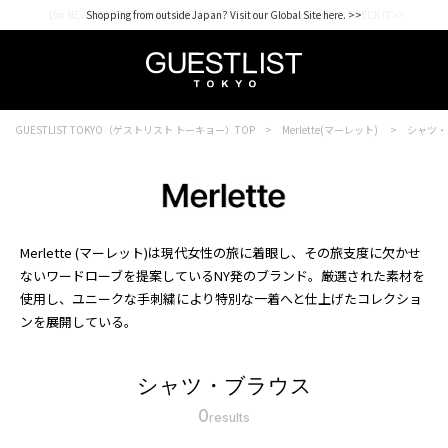
【for NEW MEMBER】新規会員様1000Point Present Campaign CHECK IT>>
Shopping from outside Japan? Visit our Global Site here. >>
GUESTLIST TOKYO（ゲストリスト トーキョー）TOP
Merlette(マーレット)
シャツ・
Merlette (マーレット)は現代女性の旅に着眼し、その旅支度に欠かせ
ないワードローブを提案しているNY発のブランド。厳選された素材を
使用し、ユニークな手刺繍により特別な一着へと仕上げたコレクショ
ンを展開している。
シャツ・ブラウス
0
results