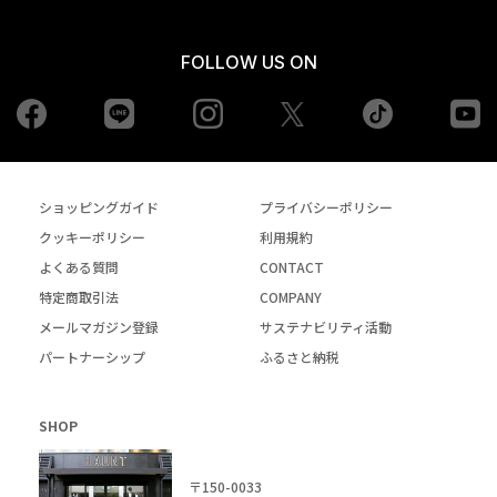
FOLLOW US ON
Facebook
LINE
Instagram
tiktok
yo
Twiiter
ショッピングガイド
プライバシーポリシー
クッキーポリシー
利用規約
よくある質問
CONTACT
特定商取引法
COMPANY
メールマガジン登録
サステナビリティ活動
パートナーシップ
ふるさと納税
SHOP
〒150-0033