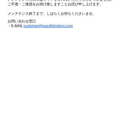
ご不便・ご迷惑をお掛け致しますことお詫び申し上げます。
メンテナンス終了まで、しばらくお待ちくださいませ。
お問い合わせ窓口
・E-MAIL:
customer@guestlist-tokyo.com