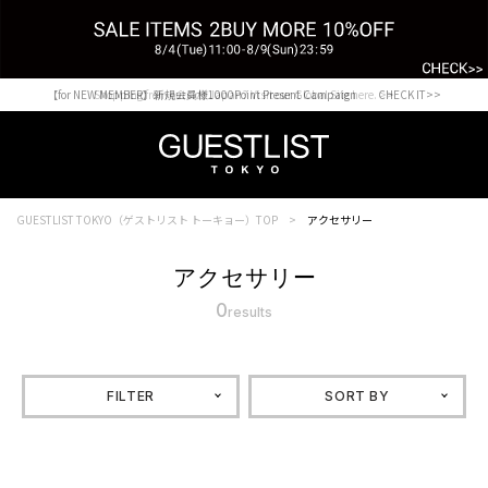
【for NEW MEMBER】新規会員様1000Point Present Campaign CHECK IT>>
Shopping from outside Japan? Visit our Global Site here. >>
GUESTLIST TOKYO（ゲストリスト トーキョー）TOP
アクセサリー
アクセサリー
0
results
FILTER
SORT BY