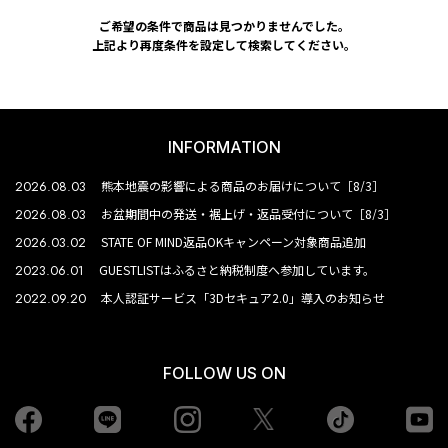
ご希望の条件で商品は見つかりませんでした。
上記より再度条件を設定して検索してください。
INFORMATION
2026.08.03
熊本地震の影響による商品のお届けについて［8/3］
2026.08.03
お盆期間中の発送・裾上げ・返品受付について［8/3］
2026.03.02
STATE OF MIND返品OKキャンペーン対象商品追加
2023.06.01
GUESTLISTはふるさと納税制度へ参加しています。
2022.09.20
本人認証サービス「3Dセキュア2.0」導入のお知らせ
FOLLOW US ON
Facebook
LINE
Instagram
tiktok
yo
Twiiter