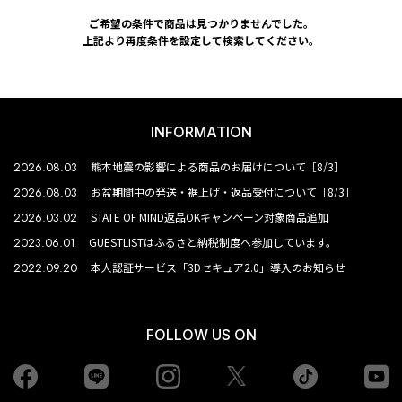
ご希望の条件で商品は見つかりませんでした。
上記より再度条件を設定して検索してください。
INFORMATION
2026.08.03
熊本地震の影響による商品のお届けについて［8/3］
2026.08.03
お盆期間中の発送・裾上げ・返品受付について［8/3］
2026.03.02
STATE OF MIND返品OKキャンペーン対象商品追加
2023.06.01
GUESTLISTはふるさと納税制度へ参加しています。
2022.09.20
本人認証サービス「3Dセキュア2.0」導入のお知らせ
FOLLOW US ON
Facebook
LINE
Instagram
tiktok
yo
Twiiter