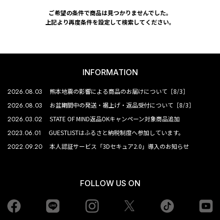
ご希望の条件で商品は見つかりませんでした。
上記より再度条件を設定して検索してください。
INFORMATION
2026.08.03
熊本地震の影響による商品のお届けについて［8/3］
2026.08.03
お盆期間中の発送・裾上げ・返品受付について［8/3］
2026.03.02
STATE OF MIND返品OKキャンペーン対象商品追加
2023.06.01
GUESTLISTはふるさと納税制度へ参加しています。
2022.09.20
本人認証サービス「3Dセキュア2.0」導入のお知らせ
FOLLOW US ON
Facebook
LINE
Instagram
tiktok
yo
Twiiter