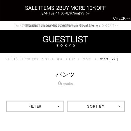
【for NEW MEMBER】新規会員様1000Point Present Campaign CHECK IT>>
Shopping from outside Japan? Visit our Global Site here. >>
GUESTLIST TOKYO（ゲストリスト トーキョー）TOP
パンツ
サイズ:[～21]
パンツ
0
results
FILTER
SORT BY