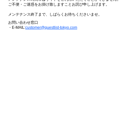
ご不便・ご迷惑をお掛け致しますことお詫び申し上げます。
メンテナンス終了まで、しばらくお待ちくださいませ。
お問い合わせ窓口
・E-MAIL:
customer@guestlist-tokyo.com